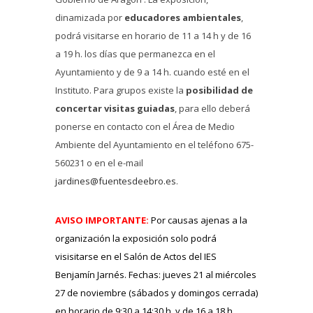
dinamizada por
educadores ambientales
,
podrá visitarse en horario de 11 a 14 h y de 16
a 19 h. los días que permanezca en el
Ayuntamiento y de 9 a 14 h. cuando esté en el
Instituto. Para grupos existe la
posibilidad de
concertar visitas guiadas
, para ello deberá
ponerse en contacto con el Área de Medio
Ambiente del Ayuntamiento en el teléfono 675-
560231 o en el e-mail
jardines@fuentesdeebro.es
.
AVISO IMPORTANTE:
Por causas ajenas a la
organización l
a exposición solo podrá
visisitarse en el Salón de Actos del IES
Benjamín Jarnés. Fechas: jueves 21 al miércoles
27 de noviembre (sábados y domingos cerrada)
en horario de 9:30 a 14:30 h. y de 16 a 18 h.