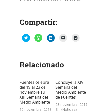
Compartir:
Haz
Haz
Haz
Haz
Haz
clic
clic
clic
clic
clic
para
para
para
para
para
compartir
compartir
compartir
enviar
imprimir
en
en
en
un
(Se
Twitter
WhatsApp
LinkedIn
enlace
abre
(Se
(Se
(Se
por
en
abre
abre
abre
correo
una
Relacionado
en
en
en
electrónico
ventana
una
una
una
a
nueva)
ventana
ventana
ventana
un
nueva)
nueva)
nueva)
amigo
(Se
abre
Fuentes celebra
Concluye la XIV
en
una
del 19 al 23 de
Semana del
ventana
noviembre su
Medio Ambiente
nueva)
XIII Semana del
de Fuentes
Medio Ambiente
28 noviembre, 2019
15 noviembre, 2018
En «Noticias»