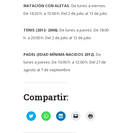
NATACIÓN CON ALETAS.
De lunes a viernes.
De 14:20 h. a 15:00 h. Del 2 de julio al 13 de julio
TENIS (2012- 2006).
De lunes a jueves. De 18:00
h. a 20:00 h. Del 2 de julio al 12 de julio
PADEL (EDAD MÍNIMA NACIDOS 2012).
De
lunes a jueves. De 10:00 h. a 12:00 h. Del 27 de
agosto al 7 de septiembre
Compartir:
Haz
Haz
Haz
Haz
Haz
clic
clic
clic
clic
clic
para
para
para
para
para
compartir
compartir
compartir
enviar
imprimir
en
en
en
un
(Se