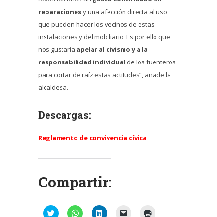
reparaciones
y una afección directa al uso
que pueden hacer los vecinos de estas
instalaciones y del mobiliario. Es por ello que
nos gustaría
apelar al civismo y a la
responsabilidad individual
de los fuenteros
para cortar de raíz estas actitudes”, añade la
alcaldesa.
Descargas:
Reglamento de convivencia cívica
Compartir:
Haz
Haz
Haz
Haz
Haz