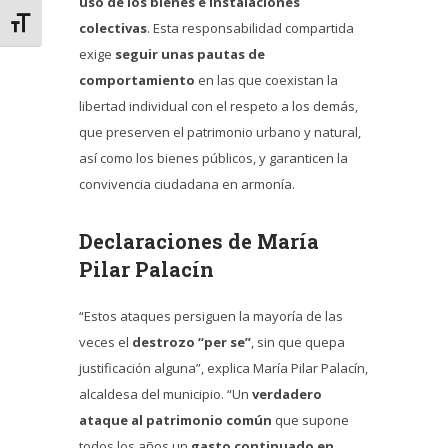
uso de los bienes e instalaciones
Alternar tamaño de letra
colectivas
. Esta responsabilidad compartida
exige
seguir unas pautas de
comportamiento
en las que coexistan la
libertad individual con el respeto a los demás,
que preserven el patrimonio urbano y natural,
así como los bienes públicos, y garanticen la
convivencia ciudadana en armonía.
Declaraciones de María
Pilar Palacín
“Estos ataques persiguen la mayoría de las
veces el
destrozo “per se”
, sin que quepa
justificación alguna”, explica María Pilar Palacín,
alcaldesa del municipio. “Un
verdadero
ataque al patrimonio común
que supone
todos los años un
gasto continuado en