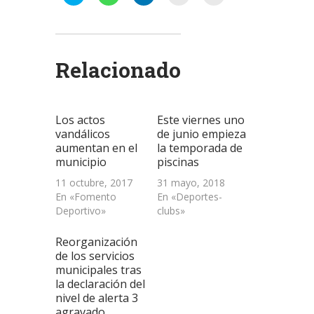
clic
clic
clic
clic
clic
para
para
para
para
para
compartir
compartir
compartir
enviar
imprimir
en
en
en
un
(Se
Twitter
WhatsApp
LinkedIn
enlace
abre
(Se
(Se
(Se
por
en
abre
abre
abre
correo
una
Relacionado
en
en
en
electrónico
ventana
una
una
una
a
nueva)
ventana
ventana
ventana
un
nueva)
nueva)
nueva)
amigo
(Se
abre
Los actos
Este viernes uno
en
una
vandálicos
de junio empieza
ventana
aumentan en el
la temporada de
nueva)
municipio
piscinas
11 octubre, 2017
31 mayo, 2018
En «Fomento
En «Deportes-
Deportivo»
clubs»
Reorganización
de los servicios
municipales tras
la declaración del
nivel de alerta 3
agravado