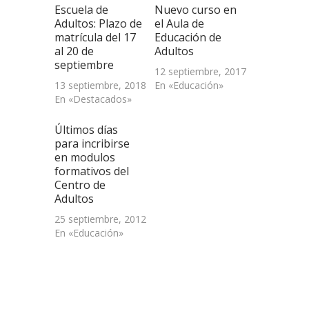
abre
Escuela de
Nuevo curso en
en
una
Adultos: Plazo de
el Aula de
ventana
matrícula del 17
Educación de
nueva)
al 20 de
Adultos
septiembre
12 septiembre, 2017
13 septiembre, 2018
En «Educación»
En «Destacados»
Últimos días
para incribirse
en modulos
formativos del
Centro de
Adultos
25 septiembre, 2012
En «Educación»