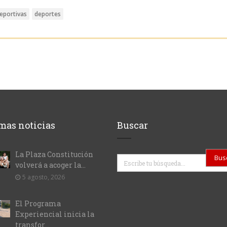
eportivas
deportes
mas noticias
Buscar
La Plaza Constitución
Buscar
volverá a acoger la...
5 agosto, 2026
El Programa
Experiencial inicia la
transfor...