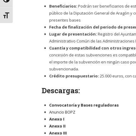
Alternar alto contraste
Beneficiarios:
Podrán ser beneficiarios de est
público de la Diputación General de Aragón y 
Alternar tamaño de letra
presentes bases
Fecha de finalización del periodo de prese
Lugar de presentación:
Registro del Ayuntam
Administrativo Común de las Administraciones 
Cuantía y compatibilidad con otros ingres
concesión de estas subvenciones es compatible 
el importe de la subvención en ningún caso pod
subvencionada.
Crédito presupuestario:
25.000 euros, con c
Descargas:
Convocatoria y Bases reguladoras
Anuncio BOPZ
Anexo I
Anexo II
Anexo III