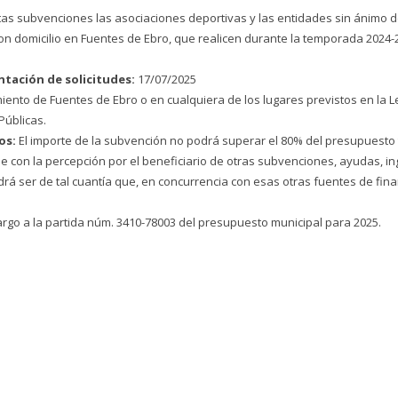
as subvenciones las asociaciones deportivas y las entidades sin ánimo de
con domicilio en Fuentes de Ebro, que realicen durante la temporada 2024
ntación de solicitudes:
17/07/2025
iento de Fuentes de Ebro o en cualquiera de los lugares previstos en la L
Públicas.
os:
El importe de la subvención no podrá superar el 80% del presupuesto t
con la percepción por el beneficiario de otras subvenciones, ayudas, ing
rá ser de tal cuantía que, en concurrencia con esas otras fuentes de finan
argo a la partida núm. 3410-78003 del presupuesto municipal para 2025.