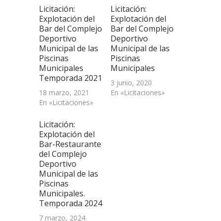
abre
Licitación:
Licitación:
en
una
Explotación del
Explotación del
ventana
Bar del Complejo
Bar del Complejo
nueva)
Deportivo
Deportivo
Municipal de las
Municipal de las
Piscinas
Piscinas
Municipales
Municipales
Temporada 2021
3 junio, 2020
18 marzo, 2021
En «Licitaciones»
En «Licitaciones»
Licitación:
Explotación del
Bar-Restaurante
del Complejo
Deportivo
Municipal de las
Piscinas
Municipales.
Temporada 2024
7 marzo, 2024