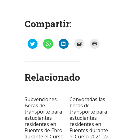
Compartir:
Haz
Haz
Haz
Haz
Haz
clic
clic
clic
clic
clic
para
para
para
para
para
compartir
compartir
compartir
enviar
imprimir
en
en
en
un
(Se
Twitter
WhatsApp
LinkedIn
enlace
abre
(Se
(Se
(Se
por
en
abre
abre
abre
correo
una
Relacionado
en
en
en
electrónico
ventana
una
una
una
a
nueva)
ventana
ventana
ventana
un
nueva)
nueva)
nueva)
amigo
(Se
abre
Subvenciones:
Convocadas las
en
una
Becas de
becas de
ventana
transporte para
transporte para
nueva)
estudiantes
estudiantes
residentes en
residentes en
Fuentes de Ebro
Fuentes durante
durante el Curso
el Curso 2021-22