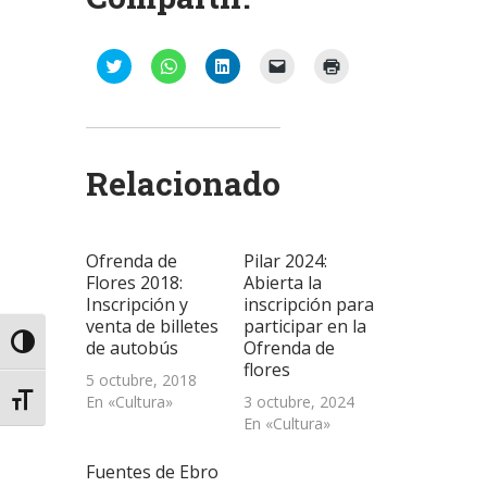
Haz
Haz
Haz
Haz
Haz
clic
clic
clic
clic
clic
para
para
para
para
para
compartir
compartir
compartir
enviar
imprimir
en
en
en
un
(Se
Twitter
WhatsApp
LinkedIn
enlace
abre
(Se
(Se
(Se
por
en
abre
abre
abre
correo
una
Relacionado
en
en
en
electrónico
ventana
una
una
una
a
nueva)
ventana
ventana
ventana
un
nueva)
nueva)
nueva)
amigo
(Se
abre
Ofrenda de
Pilar 2024:
en
una
Flores 2018:
Abierta la
ventana
Inscripción y
inscripción para
nueva)
venta de billetes
participar en la
Alternar alto contraste
de autobús
Ofrenda de
flores
5 octubre, 2018
En «Cultura»
3 octubre, 2024
Alternar tamaño de letra
En «Cultura»
Fuentes de Ebro