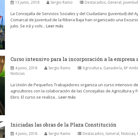
13 junio, 2018
Sergio Ramo
Destacados
,
General
,
Juventud
La Concejalía de Servicios Sociales y del Ciudadano (Juventud) del 
Comarcal de Juventud de la Ribera Baja han organizado una Excursió
julio. Se irá y volv...
Leer más
Curso intensivo para la incorporación a la empresa 
4 junio, 2018
Sergio Ramo
Agricultura, Ganadería, Mº Ambi
Noticias
La Unión de Pequeños Trabajadores organiza un curso intensivo de
agricultores con la colaboración de las Concejalías de Agricultura
Ebro. El curso se realiza...
Leer más
Iniciadas las obras de la Plaza Constitución
4 junio, 2018
Sergio Ramo
Destacados
,
General
,
Noticias
,