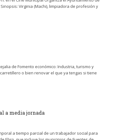
0 h. en el Cine Municipal Organiza el Ayuntamiento de
Sinopsis: Virginia (Machi), limpiadora de profesión y
cejalia de Fomento económico: Industria, turismo y
arretillero o bien renovar el que ya tengas si tiene
al a media jornada
poral a tiempo parcial de un trabajador social para
 de Ebro, que incluye los municipios de Fuentes de