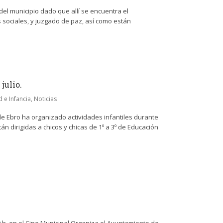
del municipio dado que allí se encuentra el
s sociales, y juzgado de paz, así como están
julio.
d e Infancia
,
Noticias
e Ebro ha organizado actividades infantiles durante
n dirigidas a chicos y chicas de 1º a 3º de Educación