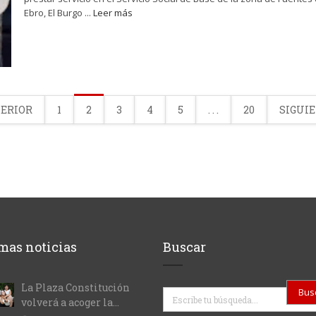
Ebro, El Burgo ...
Leer más
TERIOR
1
2
3
4
5
. . .
20
SIGUIE
mas noticias
Buscar
La Plaza Constitución
Buscar
volverá a acoger la...