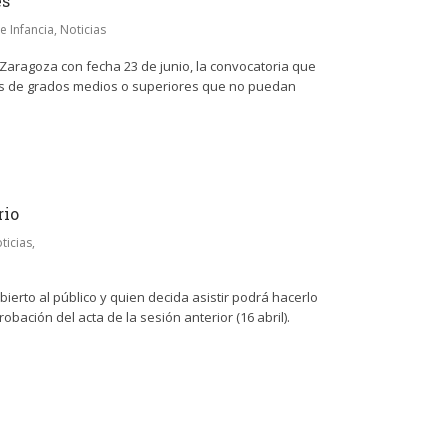
es
e Infancia
,
Noticias
e Zaragoza con fecha 23 de junio, la convocatoria que
vos de grados medios o superiores que no puedan
rio
ticias
,
bierto al público y quien decida asistir podrá hacerlo
bación del acta de la sesión anterior (16 abril).