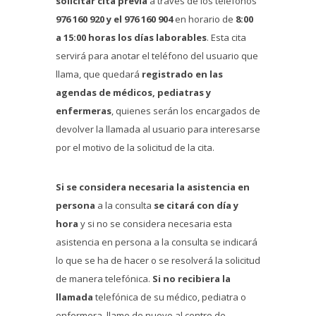
solicitar cita previa
a través de los teléfonos
976 160 920 y el 976 160 904
en horario de
8:00
a 15:00 horas
los días laborables
. Esta cita
servirá para anotar el teléfono del usuario que
llama, que quedará
registrado en las
agendas de médicos, pediatras y
enfermeras
, quienes serán los encargados de
devolver la llamada al usuario para interesarse
por el motivo de la solicitud de la cita.
Si se considera necesaria la asistencia en
persona
a la consulta
se citará con día y
hora
y si no se considera necesaria esta
asistencia en persona a la consulta se indicará
lo que se ha de hacer o se resolverá la solicitud
de manera telefónica.
Si no recibiera la
llamada
telefónica de su médico, pediatra o
enfermera, llame de nuevo al centro de