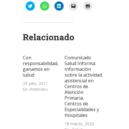
Haz
Haz
Haz
Haz
Haz
clic
clic
clic
clic
clic
para
para
para
para
para
compartir
compartir
compartir
enviar
imprimir
en
en
en
un
(Se
Twitter
WhatsApp
LinkedIn
enlace
abre
(Se
(Se
(Se
por
en
abre
abre
abre
correo
una
Relacionado
en
en
en
electrónico
ventana
una
una
una
a
nueva)
ventana
ventana
ventana
un
nueva)
nueva)
nueva)
amigo
(Se
abre
Con
Comunicado
en
una
responsabilidad,
Salud Informa:
ventana
ganamos en
Información
nueva)
salud
sobre la actividad
asistencial en
29 julio, 2011
Centros de
En «Noticias»
Atención
Primaria,
Centros de
Especialidades y
Hospitales
18 marzo, 2020