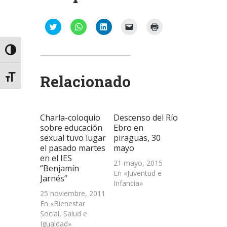
Haz
Haz
Haz
Haz
Haz
clic
clic
clic
clic
clic
para
para
para
para
para
compartir
compartir
compartir
enviar
imprimir
Alternar alto contraste
en
en
en
un
(Se
Twitter
WhatsApp
LinkedIn
enlace
abre
(Se
(Se
(Se
por
en
abre
abre
abre
correo
una
Relacionado
Alternar tamaño de letra
en
en
en
electrónico
ventana
una
una
una
a
nueva)
ventana
ventana
ventana
un
nueva)
nueva)
nueva)
amigo
(Se
abre
Charla-coloquio
Descenso del Río
en
una
sobre educación
Ebro en
ventana
sexual tuvo lugar
piraguas, 30
nueva)
el pasado martes
mayo
en el IES
21 mayo, 2015
“Benjamín
En «Juventud e
Jarnés”
Infancia»
25 noviembre, 2011
En «Bienestar
Social, Salud e
Igualdad»