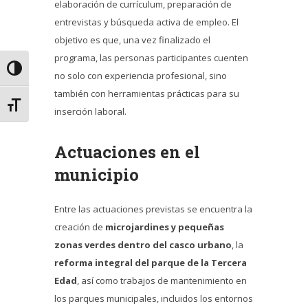
elaboración de currículum, preparación de
entrevistas y búsqueda activa de empleo. El
objetivo es que, una vez finalizado el
programa, las personas participantes cuenten
Alternar alto contraste
no solo con experiencia profesional, sino
también con herramientas prácticas para su
Alternar tamaño de letra
inserción laboral.
Actuaciones en el
municipio
Entre las actuaciones previstas se encuentra la
creación de
microjardines y pequeñas
zonas verdes dentro del casco urbano
, la
reforma integral del parque de la Tercera
Edad
, así como trabajos de mantenimiento en
los parques municipales, incluidos los entornos