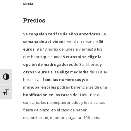
social.
Precios
Se congelan tarifas de años anteriores
. La
semana de actividad
tendrá un coste de
30
euros
(9 a 13 horas de lunes a viernes) a los
que habrá que sumar
5 euros si se elige la
opción de madrugadores
de 8 a 9 horas
y
otros 5 euros si se elige mediodía
de 13 a 14
Alternar alto contraste
horas. Las
familias numerosas y/o
monoparentales
podrán beneficiarse de una
Alternar tamaño de letra
bonificación en las tasas del 10%
. Por el
contrario, los no empadronados y los inscritos
fuera de plazo, en el caso de haber
disponibilidad, deberán pagar un 10% más.