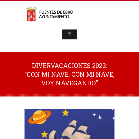
DIVERVACACIONES 2023:
“CON MI NAVE, CON MI NAVE,
VOY NAVEGANDO”