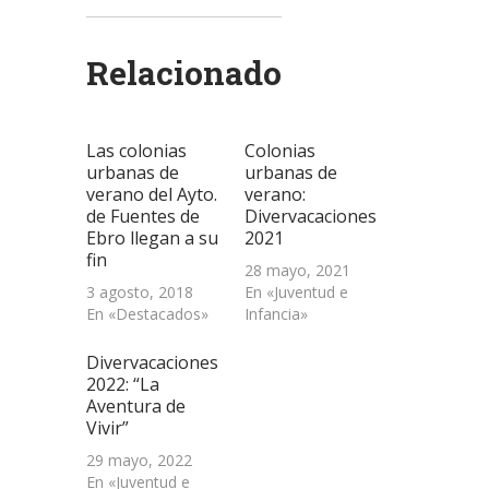
en
en
en
un
(Se
Twitter
WhatsApp
LinkedIn
enlace
abre
(Se
(Se
(Se
por
en
abre
abre
abre
correo
una
Relacionado
en
en
en
electrónico
ventana
una
una
una
a
nueva)
ventana
ventana
ventana
un
nueva)
nueva)
nueva)
amigo
(Se
abre
Las colonias
Colonias
en
una
urbanas de
urbanas de
ventana
verano del Ayto.
verano:
nueva)
de Fuentes de
Divervacaciones
Ebro llegan a su
2021
fin
28 mayo, 2021
3 agosto, 2018
En «Juventud e
En «Destacados»
Infancia»
Divervacaciones
2022: “La
Aventura de
Vivir”
29 mayo, 2022
En «Juventud e