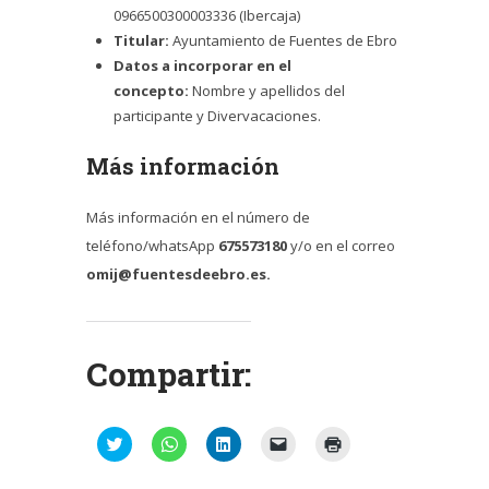
0966500300003336 (Ibercaja)
Titular:
Ayuntamiento de Fuentes de Ebro
Datos a incorporar en el
concepto:
Nombre y apellidos del
participante y Divervacaciones.
Más información
Más información en el número de
teléfono/whatsApp
675573180
y/o en el correo
omij@fuentesdeebro.es.
Compartir:
Haz
Haz
Haz
Haz
Haz
clic
clic
clic
clic
clic
para
para
para
para
para
compartir
compartir
compartir
enviar
imprimir