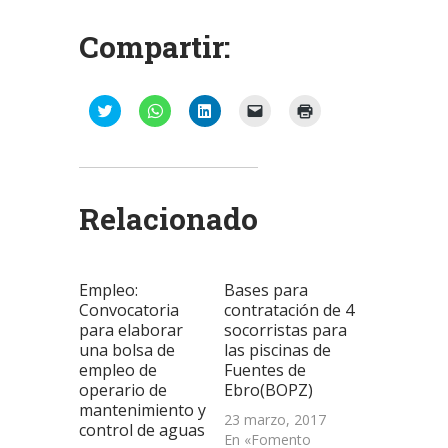
Compartir:
Haz
Haz
Haz
Haz
Haz
clic
clic
clic
clic
clic
para
para
para
para
para
compartir
compartir
compartir
enviar
imprimir
en
en
en
un
(Se
Twitter
WhatsApp
LinkedIn
enlace
abre
(Se
(Se
(Se
por
en
abre
abre
abre
correo
una
Relacionado
en
en
en
electrónico
ventana
una
una
una
a
nueva)
ventana
ventana
ventana
un
nueva)
nueva)
nueva)
amigo
(Se
abre
Empleo:
Bases para
en
una
Convocatoria
contratación de 4
ventana
para elaborar
socorristas para
nueva)
una bolsa de
las piscinas de
empleo de
Fuentes de
operario de
Ebro(BOPZ)
mantenimiento y
23 marzo, 2017
control de aguas
En «Fomento