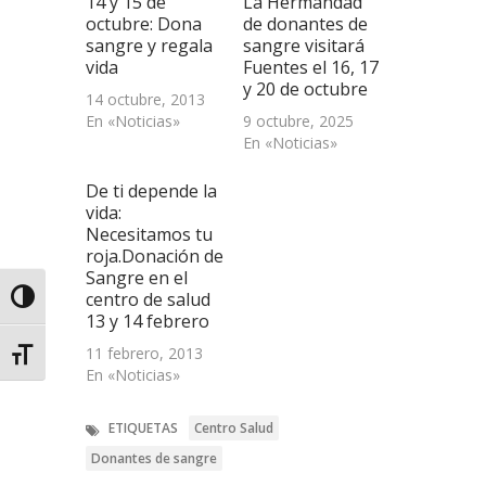
14 y 15 de
La Hermandad
en
una
octubre: Dona
de donantes de
ventana
sangre y regala
sangre visitará
nueva)
vida
Fuentes el 16, 17
y 20 de octubre
14 octubre, 2013
En «Noticias»
9 octubre, 2025
En «Noticias»
De ti depende la
vida:
Necesitamos tu
roja.Donación de
Sangre en el
centro de salud
Alternar alto contraste
13 y 14 febrero
11 febrero, 2013
Alternar tamaño de letra
En «Noticias»
ETIQUETAS
Centro Salud
Donantes de sangre