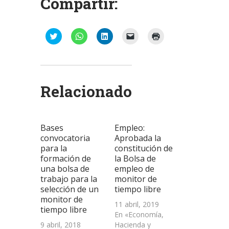
Compartir:
Haz
Haz
Haz
Haz
Haz
clic
clic
clic
clic
clic
para
para
para
para
para
compartir
compartir
compartir
enviar
imprimir
en
en
en
un
(Se
Twitter
WhatsApp
LinkedIn
enlace
abre
(Se
(Se
(Se
por
en
abre
abre
abre
correo
una
Relacionado
en
en
en
electrónico
ventana
una
una
una
a
nueva)
ventana
ventana
ventana
un
nueva)
nueva)
nueva)
amigo
(Se
abre
Bases
Empleo:
en
una
convocatoria
Aprobada la
ventana
para la
constitución de
nueva)
formación de
la Bolsa de
una bolsa de
empleo de
trabajo para la
monitor de
selección de un
tiempo libre
monitor de
11 abril, 2019
tiempo libre
En «Economía,
9 abril, 2018
Hacienda y