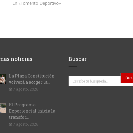
En «Fomento Deportivo»
mas noticias
Buscar
La Plaza Constitución
Buscar
volverá a acoger la...
7 agosto, 2026
El Programa
Experiencial inicia la
transfor...
7 agosto, 2026