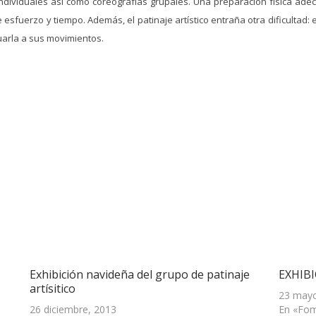
individuales así cómo coreografías grupales. Una preparación física ade
sfuerzo y tiempo. Además, el patinaje artístico entraña otra dificultad:
uarla a sus movimientos.
Exhibición navideña del grupo de patinaje
EXHIBI
artísitico
23 mayo
26 diciembre, 2013
En «Fom