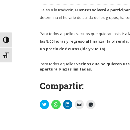
Fieles a la tradición,
Fuentes volverá a participar 
determina el horario de salida de los grupos, ha c
Para todos aquellos vecinos que quieran asistir a 
Alternar alto contraste
las 8:00 horas
y regreso al finalizar la ofrenda.
un precio de 6 euros (ida y vuelta).
Alternar tamaño de letra
Para todos aquellos
vecinos que no quieren usa
apertura
.
Plazas limitadas.
Compartir:
Haz
Haz
Haz
Haz
Haz
clic
clic
clic
clic
clic
para
para
para
para
para
compartir
compartir
compartir
enviar
imprimir
en
en
en
un
(Se
Twitter
WhatsApp
LinkedIn
enlace
abre
(Se
(Se
(Se
por
en
abre
abre
abre
correo
una