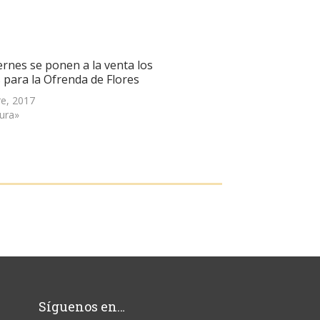
ernes se ponen a la venta los
s para la Ofrenda de Flores
re, 2017
tura»
Síguenos en…