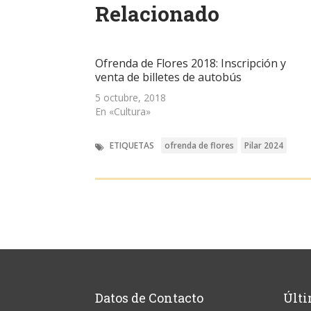
Relacionado
en
en
en
electrónico
ventana
una
una
una
a
nueva)
ventana
ventana
ventana
un
nueva)
nueva)
nueva)
amigo
(Se
abre
Ofrenda de Flores 2018: Inscripción y
en
una
venta de billetes de autobús
ventana
nueva)
5 octubre, 2018
En «Cultura»
ETIQUETAS
ofrenda de flores
Pilar 2024
Datos de Contacto
Últi