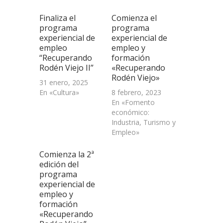
(Se
abre
Finaliza el
Comienza el
en
una
programa
programa
ventana
experiencial de
experiencial de
nueva)
empleo
empleo y
“Recuperando
formación
Rodén Viejo II”
«Recuperando
Rodén Viejo»
31 enero, 2025
En «Cultura»
8 febrero, 2023
En «Fomento
económico:
Industria, Turismo y
Empleo»
Comienza la 2ª
edición del
programa
experiencial de
empleo y
formación
«Recuperando