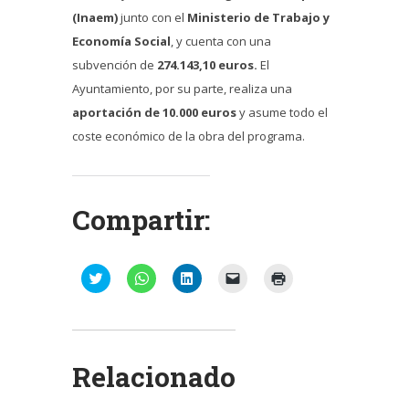
(Inaem)
junto con el
Ministerio de Trabajo y
Economía Social
, y cuenta con una
subvención de
274.143,10 euros.
El
Ayuntamiento, por su parte, realiza una
aportación de 10.000 euros
y asume todo el
coste económico de la obra del programa.
Compartir:
Haz
Haz
Haz
Haz
Haz
clic
clic
clic
clic
clic
para
para
para
para
para
compartir
compartir
compartir
enviar
imprimir
en
en
en
un
(Se
Twitter
WhatsApp
LinkedIn
enlace
abre
(Se
(Se
(Se
por
en
abre
abre
abre
correo
una
Relacionado
en
en
en
electrónico
ventana
una
una
una
a
nueva)
ventana
ventana
ventana
un
nueva)
nueva)
nueva)
amigo