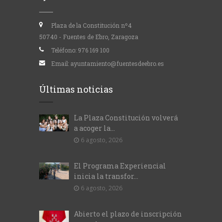
Plaza de la Constitución nº4
50740 - Fuentes de Ebro, Zaragoza
Teléfono:
976 169 100
Email:
ayuntamiento@fuentesdeebro.es
Últimas noticias
La Plaza Constitución volverá
a acoger la...
6 agosto, 2026
El Programa Experiencial
inicia la transfor...
6 agosto, 2026
Abierto el plazo de inscripción