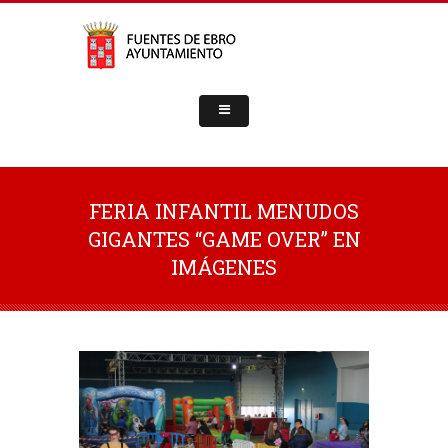
FERIA INFANTIL MENUDOS
GIGANTES “GAME OVER” EN
IMÁGENES