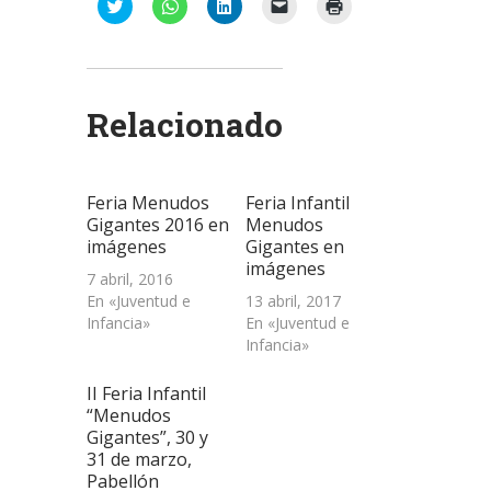
Haz
Haz
Haz
Haz
Haz
clic
clic
clic
clic
clic
para
para
para
para
para
compartir
compartir
compartir
enviar
imprimir
en
en
en
un
(Se
Twitter
WhatsApp
LinkedIn
enlace
abre
(Se
(Se
(Se
por
en
abre
abre
abre
correo
una
Relacionado
en
en
en
electrónico
ventana
una
una
una
a
nueva)
ventana
ventana
ventana
un
nueva)
nueva)
nueva)
amigo
(Se
abre
Feria Menudos
Feria Infantil
en
una
Gigantes 2016 en
Menudos
ventana
imágenes
Gigantes en
nueva)
imágenes
7 abril, 2016
En «Juventud e
13 abril, 2017
Infancia»
En «Juventud e
Infancia»
II Feria Infantil
“Menudos
Gigantes”, 30 y
31 de marzo,
Pabellón