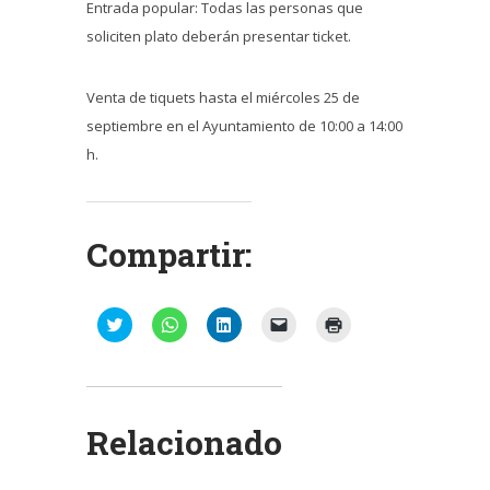
Entrada popular: Todas las personas que
soliciten plato deberán presentar ticket.
Venta de tiquets hasta el miércoles 25 de
septiembre en el Ayuntamiento de 10:00 a 14:00
h.
Compartir:
Haz
Haz
Haz
Haz
Haz
clic
clic
clic
clic
clic
para
para
para
para
para
compartir
compartir
compartir
enviar
imprimir
en
en
en
un
(Se
Twitter
WhatsApp
LinkedIn
enlace
abre
(Se
(Se
(Se
por
en
abre
abre
abre
correo
una
Relacionado
en
en
en
electrónico
ventana
una
una
una
a
nueva)
ventana
ventana
ventana
un
nueva)
nueva)
nueva)
amigo