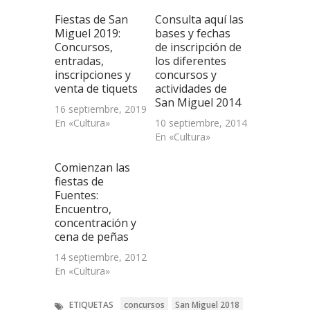
(Se
abre
Fiestas de San
Consulta aquí las
en
una
Miguel 2019:
bases y fechas
ventana
Concursos,
de inscripción de
nueva)
entradas,
los diferentes
inscripciones y
concursos y
venta de tiquets
actividades de
San Miguel 2014
16 septiembre, 2019
En «Cultura»
10 septiembre, 2014
En «Cultura»
Comienzan las
fiestas de
Fuentes:
Encuentro,
concentración y
cena de peñas
14 septiembre, 2012
En «Cultura»
ETIQUETAS
concursos
San Miguel 2018