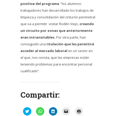
positiva del programa
: “los alumnos-
trabajadores han desarrollado los trabajos de
limpieza y consolidación del cinturón perimetral
que va a permitir visitar Rodén Viejo,
creando
un circuito por zonas que anteriormente
eran intransitables.
Por otra parte, han
conseguido una t
itulación que les permitirá
acceder al mercado laboral
en un sector en
el que, nos consta, que las empresas están
teniendo problemas para encontrar personal
cualificado”.
Compartir:
Haz
Haz
Haz
Haz
Haz
clic
clic
clic
clic
clic