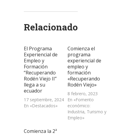
para
para
para
para
para
compartir
compartir
compartir
enviar
imprimir
en
en
en
un
(Se
Twitter
WhatsApp
LinkedIn
enlace
abre
(Se
(Se
(Se
por
en
abre
abre
abre
correo
una
Relacionado
en
en
en
electrónico
ventana
una
una
una
a
nueva)
ventana
ventana
ventana
un
nueva)
nueva)
nueva)
amigo
(Se
abre
El Programa
Comienza el
en
una
Experiencial de
programa
ventana
Empleo y
experiencial de
nueva)
Formación
empleo y
“Recuperando
formación
Rodén Viejo II”
«Recuperando
llega a su
Rodén Viejo»
ecuador
8 febrero, 2023
17 septiembre, 2024
En «Fomento
En «Destacados»
económico:
Industria, Turismo y
Empleo»
Comienza la 2ª