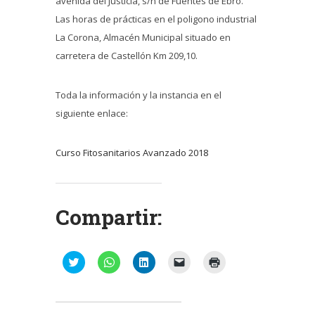
avenida del Justicia, s/n de Fuentes de Ebro.
Las horas de prácticas en el poligono industrial
La Corona, Almacén Municipal situado en
carretera de Castellón Km 209,10.
Toda la información y la instancia en el
siguiente enlace:
Curso Fitosanitarios Avanzado 2018
Compartir:
Haz
Haz
Haz
Haz
Haz
clic
clic
clic
clic
clic
para
para
para
para
para
compartir
compartir
compartir
enviar
imprimir
en
en
en
un
(Se
Twitter
WhatsApp
LinkedIn
enlace
abre