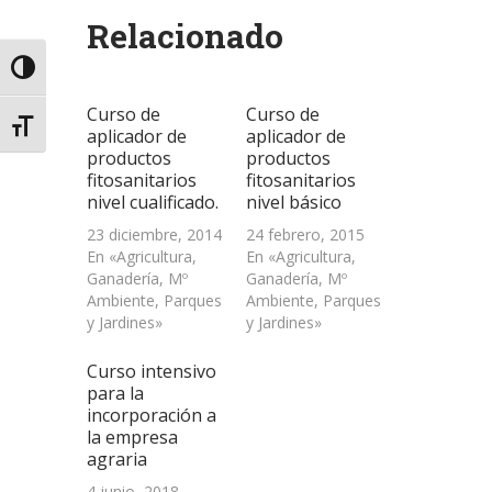
(Se
(Se
(Se
por
en
abre
abre
abre
correo
una
Relacionado
en
en
en
electrónico
ventana
una
una
una
a
nueva)
ventana
ventana
ventana
un
Alternar alto contraste
nueva)
nueva)
nueva)
amigo
(Se
abre
Curso de
Curso de
en
Alternar tamaño de letra
una
aplicador de
aplicador de
ventana
productos
productos
nueva)
fitosanitarios
fitosanitarios
nivel cualificado.
nivel básico
23 diciembre, 2014
24 febrero, 2015
En «Agricultura,
En «Agricultura,
Ganadería, Mº
Ganadería, Mº
Ambiente, Parques
Ambiente, Parques
y Jardines»
y Jardines»
Curso intensivo
para la
incorporación a
la empresa
agraria
4 junio, 2018