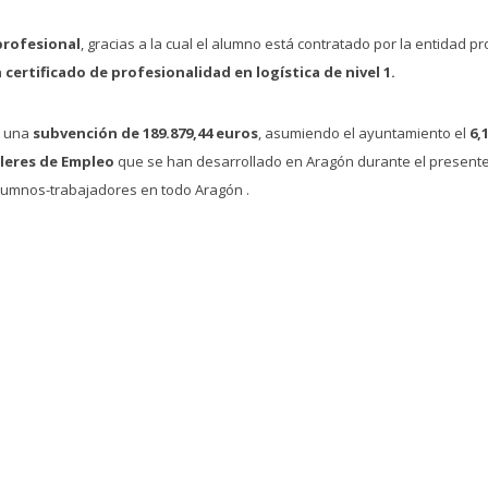
profesional
, gracias a la cual el alumno está contratado por la entidad 
n
certificado de profesionalidad en logística de nivel 1.
e una
subvención de 189.879,44 euros
, asumiendo el ayuntamiento el
6,
lleres de Empleo
que se han desarrollado en Aragón durante el presente a
alumnos-trabajadores en todo Aragón .