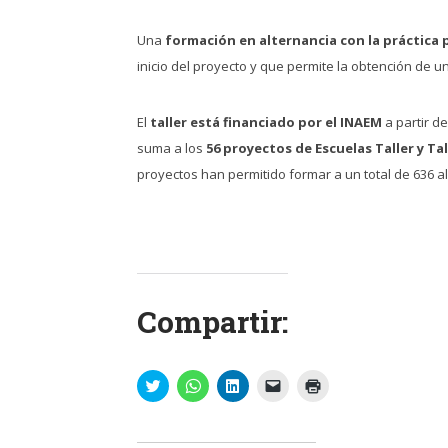
Una
formación en alternancia con la práctica 
inicio del proyecto y que permite la obtención de u
El
taller está financiado por el INAEM
a partir d
suma a los
56 proyectos de Escuelas Taller y Ta
proyectos han permitido formar a un total de 636 
Compartir:
Haz
Haz
Haz
Haz
Haz
clic
clic
clic
clic
clic
para
para
para
para
para
compartir
compartir
compartir
enviar
imprimir
en
en
en
un
(Se