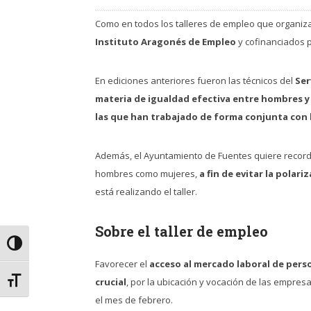
Como en todos los talleres de empleo que organiz
Instituto Aragonés de Empleo
y cofinanciados p
En ediciones anteriores fueron las técnicos del
Ser
materia de igualdad efectiva entre hombres y
las que han trabajado de forma conjunta con 
Además, el Ayuntamiento de Fuentes quiere record
hombres como mujeres,
a fin de evitar la polar
está realizando el taller.
Sobre el taller de empleo
Alternar alto contraste
Favorecer el
acceso al mercado laboral de per
Alternar tamaño de letra
crucial
, por la ubicación y vocación de las empresa
el mes de febrero.