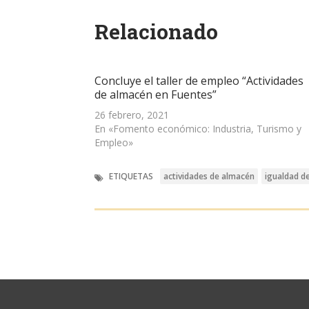
Twitter
WhatsApp
LinkedIn
enlace
abre
(Se
(Se
(Se
por
en
abre
abre
abre
correo
una
Relacionado
en
en
en
electrónico
ventana
una
una
una
a
nueva)
ventana
ventana
ventana
un
nueva)
nueva)
nueva)
amigo
(Se
abre
Concluye el taller de empleo “Actividades
en
una
de almacén en Fuentes”
ventana
nueva)
26 febrero, 2021
En «Fomento económico: Industria, Turismo y
Empleo»
ETIQUETAS
actividades de almacén
igualdad d