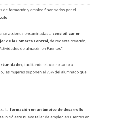
os de formación y empleo financiados por el
culo.
nte acciones encaminadas a
sensibilizar en
jer de la Comarca Central
, de reciente creación,
“Actividades de almacén en Fuentes”.
ortunidades
, facilitando el acceso tanto a
ho, las mujeres suponen el 75% del alumnado que
rza la
formación en un ámbito de desarrollo
 se inició este nuevo taller de empleo en Fuentes en