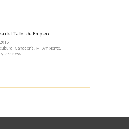
ra del Taller de Empleo
 2015
icultura, Ganadería, Mº Ambiente,
 y Jardines»