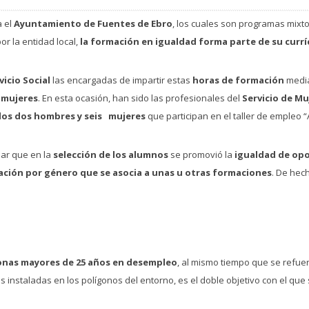
a el
Ayuntamiento de Fuentes de Ebro
, los cuales son programas mixt
or la entidad local,
la formación en igualdad forma parte de su currí
vicio Social
las encargadas de impartir estas
horas de formación
media
 mujeres
. En esta ocasión, han sido las profesionales del
Servicio de Mu
los dos hombres y seis mujeres
que participan en el taller de empleo 
ar que en la
selección de los alumnos
se promovió la
igualdad de op
ización por género que se asocia a unas u otras formaciones
. De hec
sonas mayores de 25 años en desempleo
, al mismo tiempo que se refue
s instaladas en los polígonos del entorno, es el doble objetivo con el que