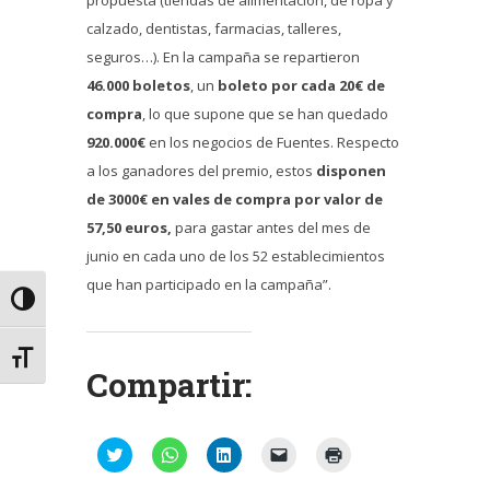
propuesta (tiendas de alimentación, de ropa y
calzado, dentistas, farmacias, talleres,
seguros…). En la campaña se repartieron
46.000 boletos
, un
boleto por cada 20€ de
compra
, lo que supone que se han quedado
920.000€
en los negocios de Fuentes. Respecto
a los ganadores del premio, estos
disponen
de 3000€ en vales de compra por valor de
57,50 euros,
para gastar antes del mes de
junio en cada uno de los 52 establecimientos
que han participado en la campaña”.
Alternar alto contraste
Alternar tamaño de letra
Compartir:
Haz
Haz
Haz
Haz
Haz
clic
clic
clic
clic
clic
para
para
para
para
para