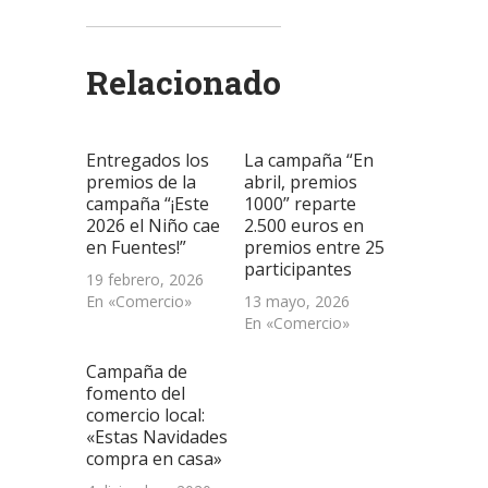
compartir
compartir
compartir
enviar
imprimir
en
en
en
un
(Se
Twitter
WhatsApp
LinkedIn
enlace
abre
(Se
(Se
(Se
por
en
abre
abre
abre
correo
una
Relacionado
en
en
en
electrónico
ventana
una
una
una
a
nueva)
ventana
ventana
ventana
un
nueva)
nueva)
nueva)
amigo
(Se
abre
Entregados los
La campaña “En
en
una
premios de la
abril, premios
ventana
campaña “¡Este
1000” reparte
nueva)
2026 el Niño cae
2.500 euros en
en Fuentes!”
premios entre 25
participantes
19 febrero, 2026
En «Comercio»
13 mayo, 2026
En «Comercio»
Campaña de
fomento del
comercio local:
«Estas Navidades
compra en casa»