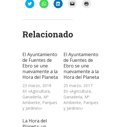
Haz
Haz
Haz
Haz
Haz
clic
clic
clic
clic
clic
para
para
para
para
para
compartir
compartir
compartir
enviar
imprimir
en
en
en
un
(Se
Twitter
WhatsApp
LinkedIn
enlace
abre
(Se
(Se
(Se
por
en
abre
abre
abre
correo
una
Relacionado
en
en
en
electrónico
ventana
una
una
una
a
nueva)
ventana
ventana
ventana
un
nueva)
nueva)
nueva)
amigo
(Se
abre
El Ayuntamiento
El Ayuntamiento
en
una
de Fuentes de
de Fuentes de
ventana
Ebro se une
Ebro se une
nueva)
nuevamente a la
nuevamente a la
Hora del Planeta
Hora del Planeta
23 marzo, 2018
25 marzo, 2017
En «Agricultura,
En «Agricultura,
Ganadería, Mº
Ganadería, Mº
Ambiente, Parques
Ambiente, Parques
y Jardines»
y Jardines»
La Hora del
Planeta: un