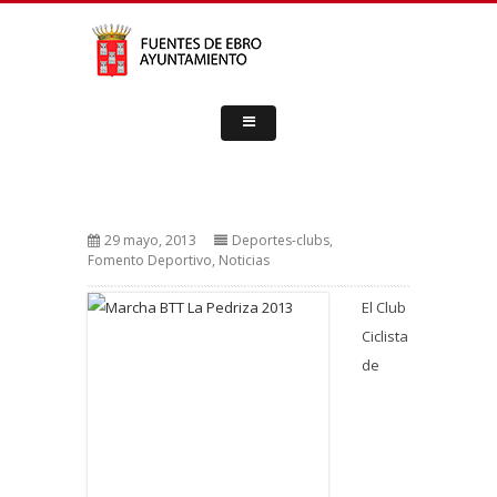
29 mayo, 2013
Deportes-clubs
,
Fomento Deportivo
,
Noticias
E
l Club
Ciclista
de