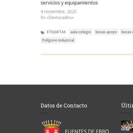
servicios y equipamientos
nueva)
4 noviembre, 2025
En «Destacados»
ETIQUETAS
aula colegio
becas apoyo
becas 
Polígono Industrial
Datos de Contacto
Últi