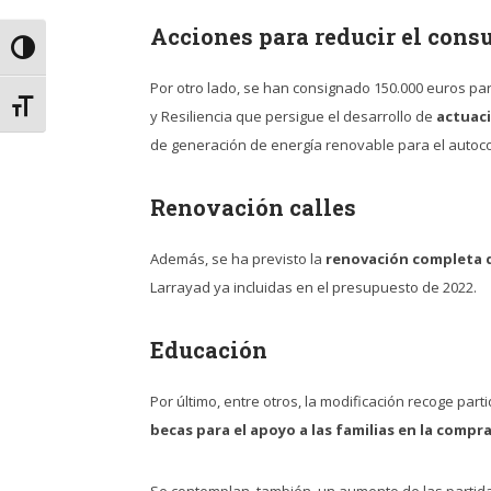
Acciones para reducir el cons
Alternar alto contraste
Por otro lado, se han consignado 150.000 euros par
Alternar tamaño de letra
y Resiliencia que persigue el desarrollo de
actuaci
de generación de energía renovable para el autoco
Renovación calles
Además, se ha previsto la
renovación completa d
Larrayad ya incluidas en el presupuesto de 2022.
Educación
Por último, entre otros, la modificación recoge par
becas para el apoyo a las familias
en la compra
Se contemplan, también, un aumento de las partid