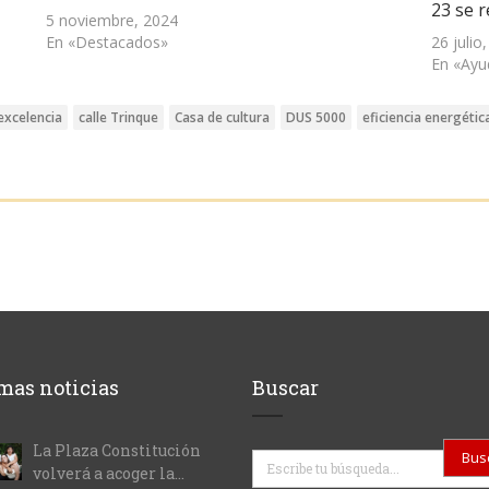
23 se 
5 noviembre, 2024
En «Destacados»
26 julio
En «Ayu
excelencia
calle Trinque
Casa de cultura
DUS 5000
eficiencia energétic
mas noticias
Buscar
La Plaza Constitución
Buscar
volverá a acoger la...