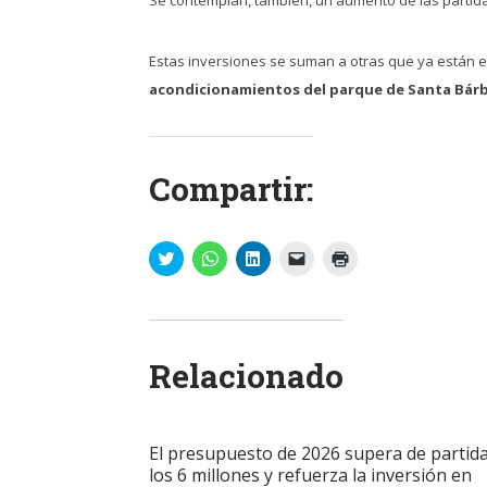
Estas inversiones se suman a otras que ya están e
acondicionamientos del parque de Santa Bár
Compartir:
Haz
Haz
Haz
Haz
Haz
clic
clic
clic
clic
clic
para
para
para
para
para
compartir
compartir
compartir
enviar
imprimir
en
en
en
un
(Se
Twitter
WhatsApp
LinkedIn
enlace
abre
(Se
(Se
(Se
por
en
abre
abre
abre
correo
una
Relacionado
en
en
en
electrónico
ventana
una
una
una
a
nueva)
ventana
ventana
ventana
un
nueva)
nueva)
nueva)
amigo
(Se
abre
El presupuesto de 2026 supera de partid
en
una
los 6 millones y refuerza la inversión en
ventana