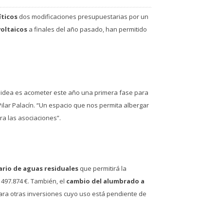
íticos
dos modificaciones presupuestarias por un
voltaicos
a finales del año pasado, han permitido
a idea es acometer este año una primera fase para
 Pilar Palacín. “Un espacio que nos permita albergar
ra las asociaciones”.
ario de aguas residuales
que permitirá la
 497.874 €. También, el
cambio del alumbrado a
para otras inversiones cuyo uso está pendiente de