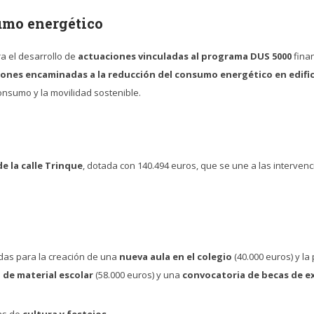
umo energético
a el desarrollo de
actuaciones vinculadas al programa DUS 5000
fina
ones encaminadas a la reducción del consumo energético en edific
nsumo y la movilidad sostenible.
e la calle Trinque
, dotada con 140.494 euros, que se une a las intervenci
tidas para la creación de una
nueva aula en el colegio
(40.000 euros) y l
 de material escolar
(58.000 euros) y una
convocatoria de becas de e
as de
cultura y festejos.