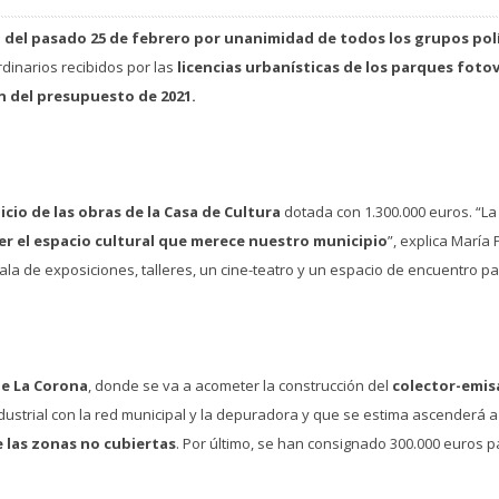
 del pasado 25 de febrero por unanimidad de todos los grupos pol
rdinarios recibidos por las
licencias urbanísticas de los parques foto
ón del presupuesto de 2021.
nicio de las obras de la Casa de Cultura
dotada con 1.300.000 euros. “L
r el espacio cultural que merece nuestro municipio
”, explica María
la de exposiciones, talleres, un cine-teatro y un espacio de encuentro pa
de La Corona
, donde se va a acometer la construcción del
colector-emis
ustrial con la red municipal y la depuradora y que se estima ascenderá a
 las zonas no cubiertas
. Por último, se han consignado 300.000 euros 