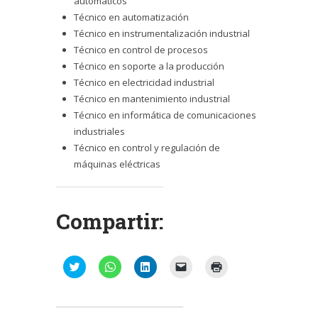
automáticos
Técnico en automatización
Técnico en instrumentalización industrial
Técnico en control de procesos
Técnico en soporte a la producción
Técnico en electricidad industrial
Técnico en mantenimiento industrial
Técnico en informática de comunicaciones
industriales
Técnico en control y regulación de
máquinas eléctricas
Compartir:
Haz
Haz
Haz
Haz
Haz
clic
clic
clic
clic
clic
para
para
para
para
para
compartir
compartir
compartir
enviar
imprimir
en
en
en
un
(Se
Twitter
WhatsApp
LinkedIn
enlace
abre