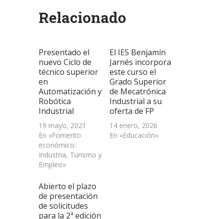
(Se
(Se
(Se
por
en
abre
abre
abre
correo
una
Relacionado
en
en
en
electrónico
ventana
una
una
una
a
nueva)
ventana
ventana
ventana
un
nueva)
nueva)
nueva)
amigo
(Se
abre
Presentado el
El IES Benjamín
en
una
nuevo Ciclo de
Jarnés incorpora
ventana
técnico superior
este curso el
nueva)
en
Grado Superior
Automatización y
de Mecatrónica
Robótica
Industrial a su
Industrial
oferta de FP
19 mayo, 2021
14 enero, 2026
En «Fomento
En «Educación»
económico:
Industria, Turismo y
Empleo»
Abierto el plazo
de presentación
de solicitudes
para la 2ª edición