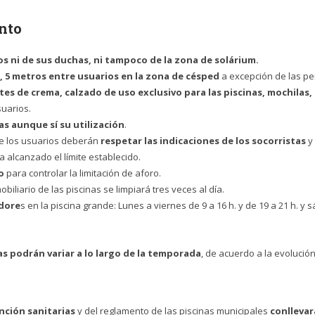
into
os ni de sus duchas, ni tampoco de la zona de solárium.
1, 5 metros entre usuarios en la zona de césped
a excepción de las pe
tes de crema, calzado de uso exclusivo para las piscinas, mochilas,
suarios.
s aunque sí su utilización
.
e los usuarios deberán
respetar las indicaciones de los socorristas
y 
 alcanzado el límite establecido.
o
para controlar la limitación de aforo.
obiliario de las piscinas se limpiará tres veces al día.
adore
s en la piscina grande: Lunes a viernes de 9 a 16 h. y de 19 a 21 h. 
s podrán variar a lo largo de la temporada
, de acuerdo a la evolució
nción sanitarias
y del reglamento de las piscinas municipales
conllevar