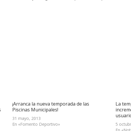
¡Arranca la nueva temporada de las
La tem
s
Piscinas Municipales!
increm
usuari
31 mayo, 2013
En «Fomento Deportivo»
5 octub
En «Not