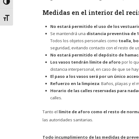
Alternar alto contraste
Medidas en el interior del rec
Alternar tamaño de letra
No estará permitido el uso de los vestuari
Se mantendrá una
distancia preventiva de 
Todos los objetos personales como
toalla, bo
seguridad, evitando contacto con el resto de u
No estará permitido el depósito de hamaca
Los vasos tendrán límite de aforo
por lo qu
distancia interpersonal, en caso de que se haya
El paso a los vasos será por un único acces
Refuerzo en la limpieza
: Baños, playas y el m
Horario de las calles reservadas para nad
calles.
Tanto el
límite de aforo como el resto de norma
las autoridades sanitarias.
Todo incumplimiento de las medidas de preve