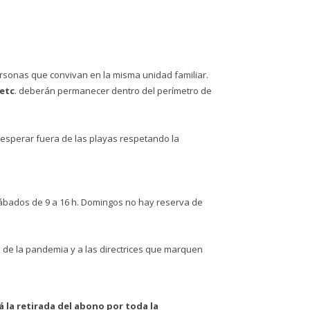
rsonas que convivan en la misma unidad familiar.
 etc
. deberán permanecer dentro del perímetro de
esperar fuera de las playas respetando la
y sábados de 9 a 16 h. Domingos no hay reserva de
n de la pandemia y a las directrices que marquen
á la retirada del abono por toda la