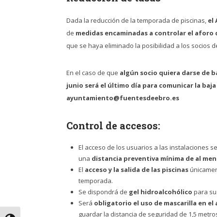
Dada la reducción de la temporada de piscinas,
el
de
medidas encaminadas a controlar el aforo 
que se haya eliminado la posibilidad a los socios d
En el caso de que
algún socio quiera darse de b
junio será el último día para comunicar la baja 
ayuntamiento@fuentesdeebro.es
Control de accesos:
El acceso de los usuarios a las instalaciones s
una
distancia preventiva mínima de al men
El
acceso y la salida de las piscinas
únicament
temporada.
Se dispondrá de
gel hidroalcohólico
para su 
Será
obligatorio el uso de mascarilla en el 
guardar la distancia de seguridad de 1,5 metro