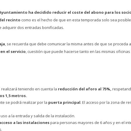
 Ayuntamiento ha decidido reducir el coste del abono para los soci
del recinto
como es el hecho de que en esta temporada solo sea posible
e adquirir dos entradas bonificadas.
aja
, se recuerda que debe comunicar la misma antes de que se proceda al 
en el servicio
, cuestión que puede hacerse tanto en las mismas oficinas
e realizará teniendo en cuenta la
reducción del aforo al 75%,
respetando
os 1,5 metros.
e se podrá realizar por la
puerta principal
. El acceso por la zona de 
uso a la entrada y salida de la instalación.
acceso a las instalaciones
para personas mayores de 6 años y en el int
s.