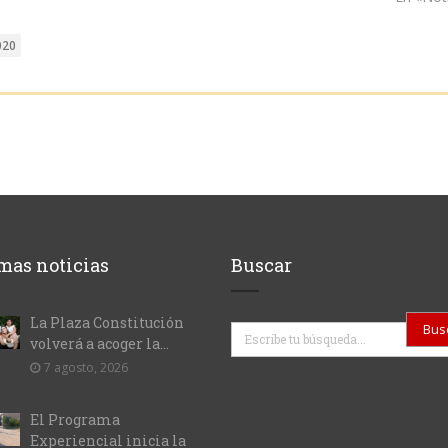
020
mas noticias
Buscar
La Plaza Constitución
Buscar
volverá a acoger la...
7 agosto, 2026
El Programa
Experiencial inicia la