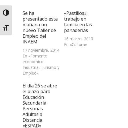
nueva)
nueva)
nueva)
amigo
(Se
abre
Se ha
«Pastillos»:
en
Alternar alto contraste
una
presentado esta
trabajo en
ventana
mañana un
familia en las
nueva)
Alternar tamaño de letra
nuevo Taller de
panaderías
Empleo del
16 marzo, 2013
INAEM
En «Cultura»
17 noviembre, 2014
En «Fomento
económico:
Industria, Turismo y
Empleo»
El día 26 se abre
el plazo para
Educación
Secundaria
Personas
Adultas a
Distancia
«ESPAD»