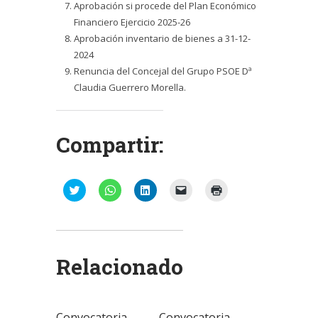
Aprobación si procede del Plan Económico
Financiero Ejercicio 2025-26
Aprobación inventario de bienes a 31-12-
2024
Renuncia del Concejal del Grupo PSOE Dª
Claudia Guerrero Morella.
Compartir:
Haz
Haz
Haz
Haz
Haz
clic
clic
clic
clic
clic
para
para
para
para
para
compartir
compartir
compartir
enviar
imprimir
en
en
en
un
(Se
Twitter
WhatsApp
LinkedIn
enlace
abre
(Se
(Se
(Se
por
en
abre
abre
abre
correo
una
Relacionado
en
en
en
electrónico
ventana
una
una
una
a
nueva)
ventana
ventana
ventana
un
nueva)
nueva)
nueva)
amigo
(Se
abre
Convocatoria
Convocatoria
en