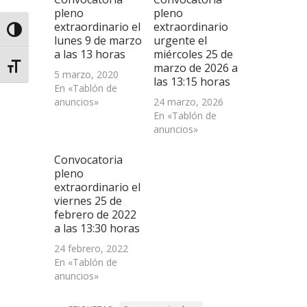
una
pleno
pleno
ventana
extraordinario el
extraordinario
nueva)
Alternar alto contraste
lunes 9 de marzo
urgente el
a las 13 horas
miércoles 25 de
marzo de 2026 a
Alternar tamaño de letra
5 marzo, 2020
las 13:15 horas
En «Tablón de
anuncios»
24 marzo, 2026
En «Tablón de
anuncios»
Convocatoria
pleno
extraordinario el
viernes 25 de
febrero de 2022
a las 13:30 horas
24 febrero, 2022
En «Tablón de
anuncios»