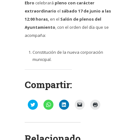
Ebro
celebrará
pleno con carácter
extraordinario
el
sábado 17 de junio a las
12:00 horas,
en el
Salón de plenos del
Ayuntamiento
, con el orden del día que se
acompaña:
Constitución de la nueva corporación
municipal.
Compartir:
Haz
Haz
Haz
Haz
Haz
clic
clic
clic
clic
clic
para
para
para
para
para
compartir
compartir
compartir
enviar
imprimir
en
en
en
un
(Se
Twitter
WhatsApp
LinkedIn
enlace
abre
(Se
(Se
(Se
por
en
abre
abre
abre
correo
una
Relacionado
en
en
en
electrónico
ventana