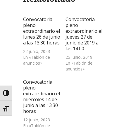
una
una
una
a
nueva)
ventana
ventana
ventana
un
nueva)
nueva)
nueva)
amigo
(Se
abre
Convocatoria
Convocatoria
en
una
pleno
pleno
ventana
extraordinario el
extraordinario el
nueva)
lunes 26 de junio
jueves 27 de
a las 13:30 horas
junio de 2019 a
las 14:00
22 junio, 2023
En «Tablón de
25 junio, 2019
anuncios»
En «Tablón de
anuncios»
Convocatoria
pleno
extraordinario el
Alternar alto contraste
miércoles 14 de
junio a las 13:30
Alternar tamaño de letra
horas
12 junio, 2023
En «Tablón de