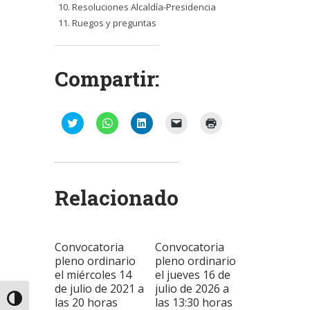
Resoluciones Alcaldía-Presidencia
Ruegos y preguntas
Compartir:
Haz
Haz
Haz
Haz
Haz
clic
clic
clic
clic
clic
para
para
para
para
para
compartir
compartir
compartir
enviar
imprimir
en
en
en
un
(Se
Twitter
WhatsApp
LinkedIn
enlace
abre
(Se
(Se
(Se
por
en
abre
abre
abre
correo
una
Relacionado
en
en
en
electrónico
ventana
una
una
una
a
nueva)
ventana
ventana
ventana
un
nueva)
nueva)
nueva)
amigo
(Se
abre
Convocatoria
Convocatoria
en
una
pleno ordinario
pleno ordinario
ventana
el miércoles 14
el jueves 16 de
nueva)
de julio de 2021 a
julio de 2026 a
Alternar alto contraste
las 20 horas
las 13:30 horas