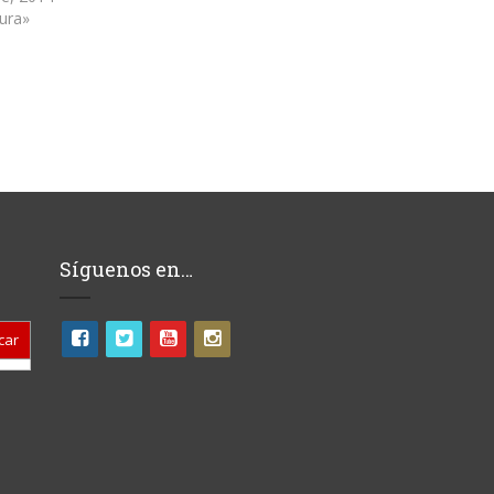
tura»
Síguenos en…