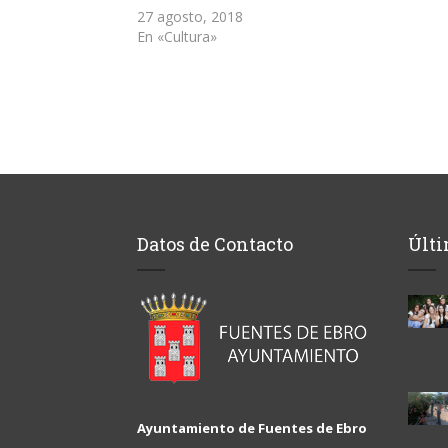
nueva)
27 agosto, 2018
En «Cultura»
Datos de Contacto
Últi
Ayuntamiento de Fuentes de Ebro