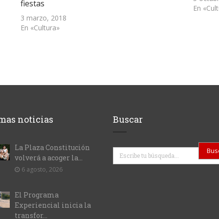
fiestas
En «Cul
3 marzo, 2018
En «Cultura»
mas noticias
Buscar
La Plaza Constitución
Buscar
volverá a acoger la...
6 agosto, 2026
El Programa
Experiencial inicia la
transfor...