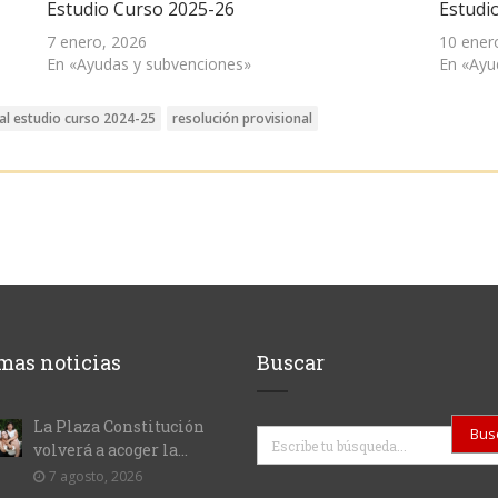
Estudio Curso 2025-26
Estudi
7 enero, 2026
10 ener
En «Ayudas y subvenciones»
En «Ayu
al estudio curso 2024-25
resolución provisional
mas noticias
Buscar
La Plaza Constitución
Buscar
volverá a acoger la...
7 agosto, 2026