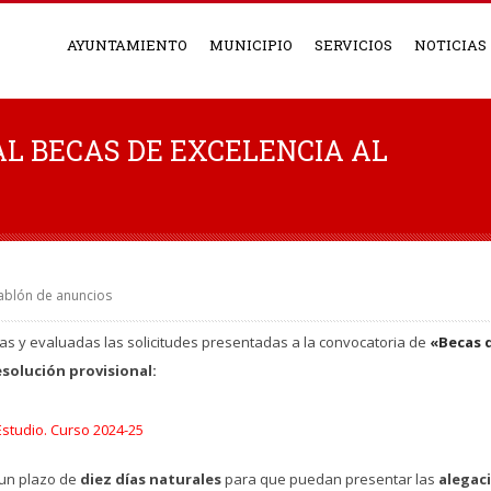
AYUNTAMIENTO
MUNICIPIO
SERVICIOS
NOTICIAS
L BECAS DE EXCELENCIA AL
ablón de anuncios
as y evaluadas las solicitudes presentadas a la convocatoria de
«Becas d
solución provisional
:
Estudio. Curso 2024-25
 un plazo de
diez días naturales
para que puedan presentar las
alegac