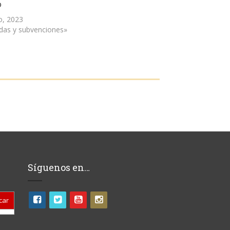
o
o, 2023
das y subvenciones»
Síguenos en…