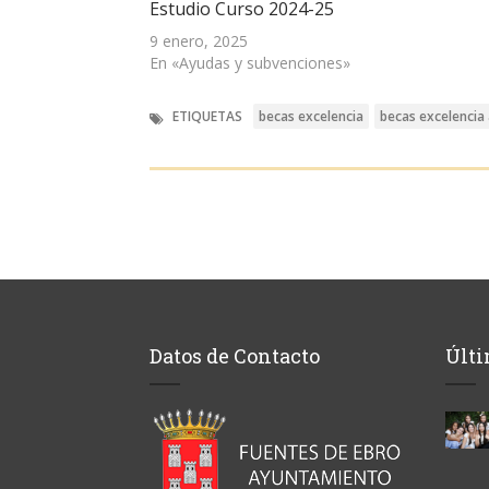
una
Estudio Curso 2024-25
ventana
nueva)
9 enero, 2025
En «Ayudas y subvenciones»
ETIQUETAS
becas excelencia
becas excelencia 
Datos de Contacto
Últi