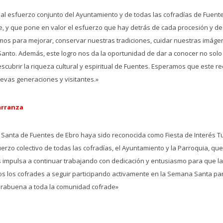
l esfuerzo conjunto del Ayuntamiento y de todas las cofradías de Fuentes
de, y que pone en valor el esfuerzo que hay detrás de cada procesión y d
amos para mejorar, conservar nuestras tradiciones, cuidar nuestras imág
Santo. Además, este logro nos da la oportunidad de dar a conocer no sol
descubrir la riqueza cultural y espiritual de Fuentes. Esperamos que este r
evas generaciones y visitantes.»
Carranza
anta de Fuentes de Ebro haya sido reconocida como Fiesta de Interés Turís
uerzo colectivo de todas las cofradías, el Ayuntamiento y la Parroquia, 
s impulsa a continuar trabajando con dedicación y entusiasmo para que 
 todos los cofrades a seguir participando activamente en la Semana Santa
nhorabuena a toda la comunidad cofrade»