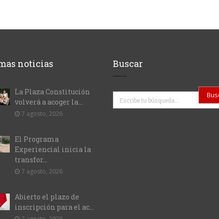
mas noticias
Buscar
La Plaza Constitución
Buscar
volverá a acoger la...
7 agosto, 2026
El Programa
Experiencial inicia la
transfor...
7 agosto, 2026
Abierto el plazo de
inscripción para el ac...
7 agosto, 2026