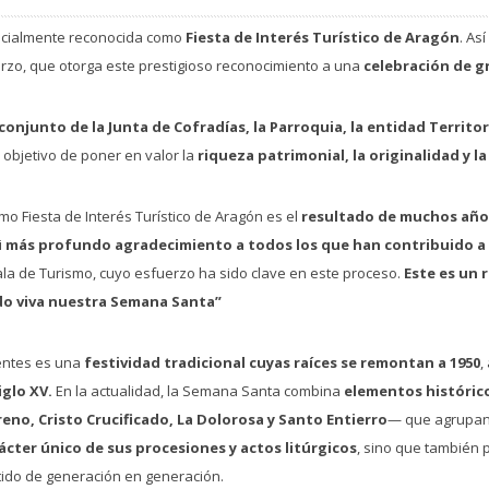
icialmente reconocida como
Fiesta de Interés Turístico de Aragón
. As
rzo, que otorga este prestigioso reconocimiento a una
celebración de gr
conjunto de la Junta de Cofradías, la Parroquia, la entidad Territ
 objetivo de poner en valor la
riqueza patrimonial, la originalidad y l
 Fiesta de Interés Turístico de Aragón es el
resultado de muchos años
i
más profundo agradecimiento a todos los que han contribuido a 
jala de Turismo, cuyo esfuerzo ha sido clave en este proceso.
Este es un 
o viva nuestra Semana Santa”
entes es una
festividad tradicional cuyas raíces se remontan a 1950
,
iglo XV.
En la actualidad, la Semana Santa combina
elementos históricos
eno, Cristo Crucificado, La Dolorosa y Santo Entierro
— que agrupa
rácter único de sus procesiones y actos litúrgicos
, sino que también 
tido de generación en generación.