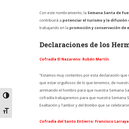
Con este nombramiento, la
Semana Santa de Fuen
contribuirá a
potenciar el turismo y la difusión
trabajando en la
promoción y conservación de es
Declaraciones de los He
Cofradía El Nazareno: Rubén Martín
“Estamos muy contentos por esta declaración que v
que estar orgullosos de lo que tenemos, de nuestr
arrimando el hombro para que nuestra Semana Santa
Alternar alto contraste
cofradía trabajaremos para que nuestra Semana San
Exaltación y Tambor y del Bombo que se celebraron
Alternar tamaño de letra
Cofradía del Santo Entierro: Francisco Larray