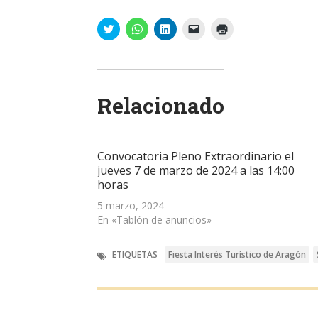
Haz
Haz
Haz
Haz
Haz
clic
clic
clic
clic
clic
para
para
para
para
para
compartir
compartir
compartir
enviar
imprimir
en
en
en
un
(Se
Twitter
WhatsApp
LinkedIn
enlace
abre
(Se
(Se
(Se
por
en
abre
abre
abre
correo
una
Relacionado
en
en
en
electrónico
ventana
una
una
una
a
nueva)
ventana
ventana
ventana
un
nueva)
nueva)
nueva)
amigo
(Se
abre
Convocatoria Pleno Extraordinario el
en
una
jueves 7 de marzo de 2024 a las 14:00
ventana
horas
nueva)
5 marzo, 2024
En «Tablón de anuncios»
ETIQUETAS
Fiesta Interés Turístico de Aragón