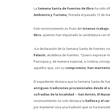
La
Semana Santa de Fuentes de Ebro
ha sido of
Ambiente y Turismo,
firmada el pasado 13 de ma
Este reconocimiento es fruto del
intenso trabajo 
Ebro
, quienes han impulsado la candidatura con el
«La declaración de la Semana Santa de Fuentes como
Palacín
, alcaldesa de Fuentes. “Quiero expresar m
Parroquia y, de manera especial, a Cristina, conce
aquellos que, con su
compromiso
,
han mantenid
El expediente destaca que la Semana Santa de Fu
antiguas tradiciones procesionales desde el s
cofradías de la localidad
—
San Antón, El Nazar
reconocimiento no solo destaca la
belleza y el ca
por mantener viva una tradición que se ha transmi