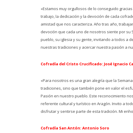
«Estamos muy orgullosos de lo conseguido gracias a
trabajo, la dedicación y la devoción de cada cofra
amistad que nos caracteriza. Año tras año, trabaj
devoción que cada uno de nosotros siente por su 
pueblo, su iglesia y su gente, invitando a todos a 
nuestras tradiciones y acercar nuestra pasión a nu
Cofradía del Cristo Crucificado: José Ignacio 
«Para nosotros es una gran alegría que la Semana S
tradiciones, sino que también pone en valor el esf
Pasión en nuestro pueblo. Este reconocimiento no
referente cultural y turístico en Aragón. Invito a
disfrutar y sentirse parte de esta tradición. Mi e
Cofradía San Antón: Antonio Soro