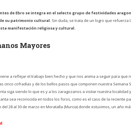
tes de Ebro se integra en el selecto grupo de festividades arago
 de su patrimonio cultural.
Sin duda, se trata de un logro que refuerza la
ta manifestación religiosa y cultural.
rmanos Mayores
iene a reflejar el trabajo bien hecho y que nos anima a seguir para qu
as cinco cofradías y de los bellos pasos que componen nuestra Semana S
 siga siendo lo que es y a los zaragozanos a visitar nuestra localidad
ta sea reconocida en todos los foros, como es el caso de la reciente par
 del 28 al 30 de marzo en Moratalla (Murcia) donde estuvimos, un año má
ad