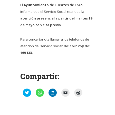
El
Ayuntamiento de Fuentes de Ebro
informa que el Servicio Social reanuda la
atención presencial a partir del martes 19
de mayo con cita previ
a.
Para concertar cita llamar a los teléfonos de
atención del servicio social:
976 169 126 y 976
169 133.
Compartir:
Haz
Haz
Haz
Haz
Haz
clic
clic
clic
clic
clic
para
para
para
para
para
compartir
compartir
compartir
enviar
imprimir
en
en
en
un
(Se
Twitter
WhatsApp
LinkedIn
enlace
abre
(Se
(Se
(Se
por
en