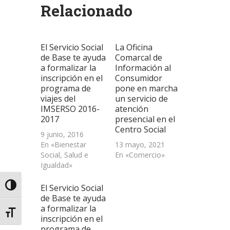
abre
abre
abre
correo
una
Relacionado
en
en
en
electrónico
ventana
una
una
una
a
nueva)
ventana
ventana
ventana
un
nueva)
nueva)
nueva)
amigo
(Se
abre
El Servicio Social
La Oficina
en
una
de Base te ayuda
Comarcal de
ventana
a formalizar la
Información al
nueva)
inscripción en el
Consumidor
programa de
pone en marcha
viajes del
un servicio de
IMSERSO 2016-
atención
2017
presencial en el
Centro Social
9 junio, 2016
En «Bienestar
13 mayo, 2021
Social, Salud e
En «Comercio»
Igualdad»
Alternar alto contraste
El Servicio Social
de Base te ayuda
a formalizar la
Alternar tamaño de letra
inscripción en el
programa de