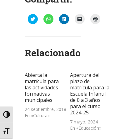
Haz
Haz
Haz
Haz
Haz
clic
clic
clic
clic
clic
para
para
para
para
para
compartir
compartir
compartir
enviar
imprimir
en
en
en
un
(Se
Twitter
WhatsApp
LinkedIn
enlace
abre
(Se
(Se
(Se
por
en
abre
abre
abre
correo
una
Relacionado
en
en
en
electrónico
ventana
una
una
una
a
nueva)
ventana
ventana
ventana
un
nueva)
nueva)
nueva)
amigo
(Se
abre
Abierta la
Apertura del
en
una
matrícula para
plazo de
ventana
las actividades
matrícula para la
nueva)
formativas
Escuela Infantil
municipales
de 0 a 3 años
para el curso
24 septiembre, 2018
2024-25
En «Cultura»
Alternar alto contraste
7 mayo, 2024
En «Educación»
Alternar tamaño de letra