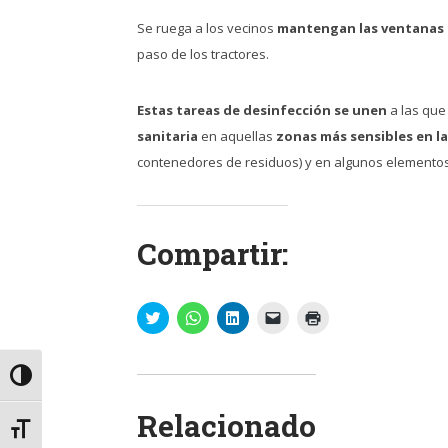
Se ruega a los vecinos
mantengan las ventanas c
paso de los tractores.
Estas tareas de desinfección se unen
a las que
sanitaria
en aquellas
zonas más sensibles en la
contenedores de residuos) y en algunos elementos u
Compartir:
Haz
Haz
Haz
Haz
Haz
clic
clic
clic
clic
clic
para
para
para
para
para
compartir
compartir
compartir
enviar
imprimir
en
en
en
un
(Se
Alternar alto contraste
Twitter
WhatsApp
LinkedIn
enlace
abre
(Se
(Se
(Se
por
en
abre
abre
abre
correo
una
Relacionado
en
en
en
electrónico
ventana
Alternar tamaño de letra
una
una
una
a
nueva)
ventana
ventana
ventana
un