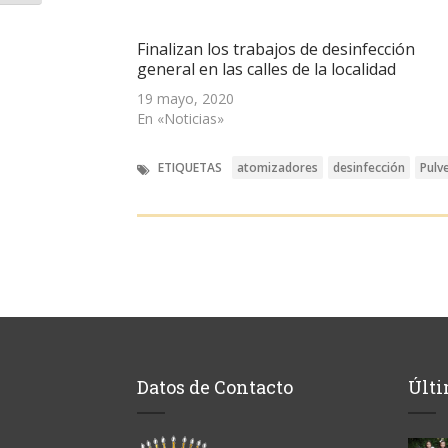
nueva)
nueva)
nueva)
amigo
(Se
abre
Finalizan los trabajos de desinfección
en
una
general en las calles de la localidad
ventana
nueva)
19 mayo, 2020
En «Noticias»
ETIQUETAS
atomizadores
desinfección
Pulv
Datos de Contacto
Últi