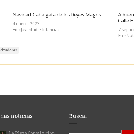
Navidad: Cabalgata de los Reyes Magos
A buen
Calle 
4 enero, 2023
En «Juventud e Infancia»
7 septi
En «Not
erizadores
mas noticias
Buscar
La Plaza Constitución