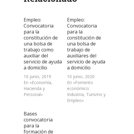
una
una
una
a
nueva)
ventana
ventana
ventana
un
nueva)
nueva)
nueva)
amigo
(Se
abre
Empleo:
Empleo:
en
una
Convocatoria
Convocatoria
ventana
para la
para la
nueva)
constitución de
constitución de
una bolsa de
una bolsa de
trabajo como
trabajo de
auxiliar del
auxiliares del
servicio de ayuda
servicio de ayuda
a domicilio
a domicilio
10 junio, 2019
10 junio, 2020
En «Economía,
En «Fomento
Hacienda y
económico:
Personal»
Industria, Turismo y
Empleo»
Bases
convocatoria
para la
formación de