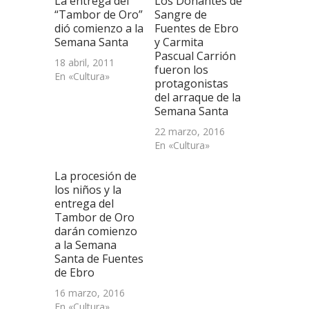
La entrega del
Los Donantes de
en
una
“Tambor de Oro”
Sangre de
ventana
dió comienzo a la
Fuentes de Ebro
nueva)
Semana Santa
y Carmita
Pascual Carrión
18 abril, 2011
fueron los
En «Cultura»
protagonistas
del arraque de la
Semana Santa
22 marzo, 2016
En «Cultura»
La procesión de
los niños y la
entrega del
Tambor de Oro
darán comienzo
a la Semana
Santa de Fuentes
de Ebro
16 marzo, 2016
En «Cultura»