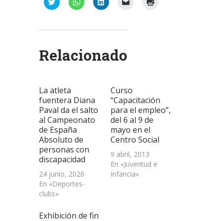
Haz
Haz
Haz
Haz
Haz
clic
clic
clic
clic
clic
para
para
para
para
para
compartir
compartir
compartir
enviar
imprimir
en
en
en
un
(Se
Twitter
WhatsApp
LinkedIn
enlace
abre
(Se
(Se
(Se
por
en
abre
abre
abre
correo
una
Relacionado
en
en
en
electrónico
ventana
una
una
una
a
nueva)
ventana
ventana
ventana
un
nueva)
nueva)
nueva)
amigo
(Se
abre
La atleta
Curso
en
una
fuentera Diana
“Capacitación
ventana
Paval da el salto
para el empleo”,
nueva)
al Campeonato
del 6 al 9 de
de España
mayo en el
Absoluto de
Centro Social
personas con
9 abril, 2013
discapacidad
En «Juventud e
24 junio, 2026
Infancia»
En «Deportes-
clubs»
Exhibición de fin