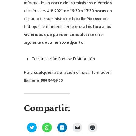
informa de un
corte del suministro eléctrico
el miércoles
4-8-2021 de 15:30 a 17:30 horas
en
el punto de suministro de la
calle Picasso
por
trabajos de mantenimiento que
afectará a las
viviendas que pueden consultarse
en el
siguiente
documento adjunto:
Comunicación Endesa Distribución
Para
cualquier aclaración
o más información
llamar al
900 84 89 00
Compartir:
Haz
Haz
Haz
Haz
Haz
clic
clic
clic
clic
clic
para
para
para
para
para