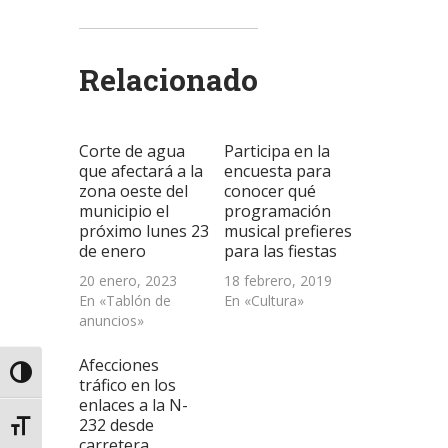
compartir
compartir
compartir
enviar
imprimir
en
en
en
un
(Se
Twitter
WhatsApp
LinkedIn
enlace
abre
(Se
(Se
(Se
por
en
abre
abre
abre
correo
una
Relacionado
en
en
en
electrónico
ventana
una
una
una
a
nueva)
ventana
ventana
ventana
un
nueva)
nueva)
nueva)
amigo
(Se
abre
Corte de agua
Participa en la
en
una
que afectará a la
encuesta para
ventana
zona oeste del
conocer qué
nueva)
municipio el
programación
próximo lunes 23
musical prefieres
de enero
para las fiestas
20 enero, 2023
18 febrero, 2019
En «Tablón de
En «Cultura»
anuncios»
Afecciones
Alternar alto contraste
tráfico en los
enlaces a la N-
232 desde
Alternar tamaño de letra
carretera