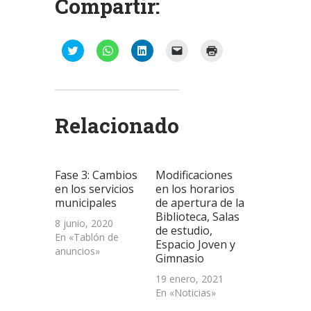
Compartir:
Haz
Haz
Haz
Haz
Haz
clic
clic
clic
clic
clic
para
para
para
para
para
compartir
compartir
compartir
enviar
imprimir
en
en
en
un
(Se
Twitter
WhatsApp
LinkedIn
enlace
abre
(Se
(Se
(Se
por
en
abre
abre
abre
correo
una
Relacionado
en
en
en
electrónico
ventana
una
una
una
a
nueva)
ventana
ventana
ventana
un
nueva)
nueva)
nueva)
amigo
(Se
abre
Fase 3: Cambios
Modificaciones
en
una
en los servicios
en los horarios
ventana
municipales
de apertura de la
nueva)
Biblioteca, Salas
8 junio, 2020
de estudio,
En «Tablón de
Espacio Joven y
anuncios»
Gimnasio
19 enero, 2021
En «Noticias»