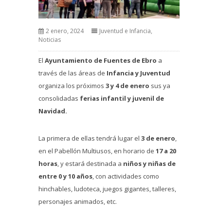
2 enero, 2024
Juventud e Infancia
,
Noticias
El
Ayuntamiento de Fuentes de Ebro
a
través de las áreas de
Infancia y Juventud
organiza los próximos
3 y 4 de enero
sus ya
consolidadas
ferias infantil y juvenil de
Navidad.
La primera de ellas tendrá lugar el
3 de enero
,
en el Pabellón Multiusos, en horario de
17 a 20
horas
, y estará destinada a
niños y niñas de
entre 0 y 10 años
, con actividades como
hinchables, ludoteca, juegos gigantes, talleres,
personajes animados, etc.