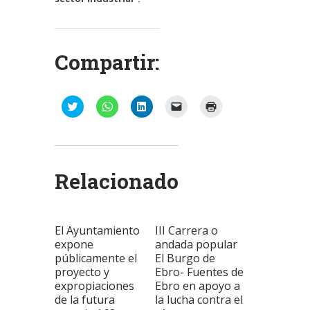
Compartir:
Haz
Haz
Haz
Haz
Haz
clic
clic
clic
clic
clic
para
para
para
para
para
compartir
compartir
compartir
enviar
imprimir
en
en
en
un
(Se
Twitter
WhatsApp
LinkedIn
enlace
abre
(Se
(Se
(Se
por
en
abre
abre
abre
correo
una
Relacionado
en
en
en
electrónico
ventana
una
una
una
a
nueva)
ventana
ventana
ventana
un
nueva)
nueva)
nueva)
amigo
(Se
abre
El Ayuntamiento
III Carrera o
en
una
expone
andada popular
ventana
públicamente el
El Burgo de
nueva)
proyecto y
Ebro- Fuentes de
expropiaciones
Ebro en apoyo a
de la futura
la lucha contra el