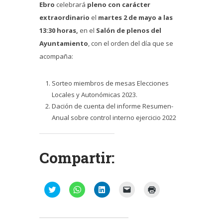
Ebro
celebrará
pleno con carácter
extraordinario
el
martes 2 de mayo a las
13:30 horas,
en el
Salón de plenos del
Ayuntamiento
, con el orden del día que se
acompaña:
Sorteo miembros de mesas Elecciones
Locales y Autonómicas 2023.
Dación de cuenta del informe Resumen-
Anual sobre control interno ejercicio 2022
Compartir:
Haz
Haz
Haz
Haz
Haz
clic
clic
clic
clic
clic
para
para
para
para
para
compartir
compartir
compartir
enviar
imprimir
en
en
en
un
(Se
Twitter
WhatsApp
LinkedIn
enlace
abre