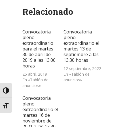
(Se
(Se
(Se
por
en
abre
abre
abre
correo
una
Relacionado
en
en
en
electrónico
ventana
una
una
una
a
nueva)
ventana
ventana
ventana
un
nueva)
nueva)
nueva)
amigo
(Se
abre
Convocatoria
Convocatoria
en
una
pleno
pleno
ventana
extraordinario
extraordinario el
nueva)
para el martes
martes 13 de
30 de abril de
septiembre a las
2019 a las 13:00
13:30 horas
horas
12 septiembre, 2022
25 abril, 2019
En «Tablón de
En «Tablón de
anuncios»
anuncios»
Alternar alto contraste
Convocatoria
pleno
Alternar tamaño de letra
extraordinario el
martes 16 de
noviembre de
2021 a las 13:30