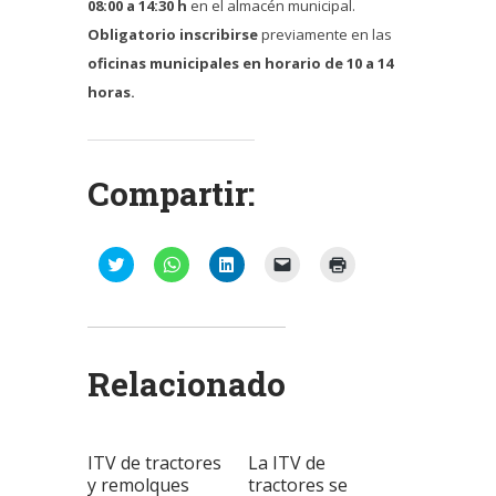
08:00 a 14:30 h
en el almacén municipal.
Obligatorio inscribirse
previamente en las
oficinas municipales en horario de 10 a 14
horas.
Compartir:
Haz
Haz
Haz
Haz
Haz
clic
clic
clic
clic
clic
para
para
para
para
para
compartir
compartir
compartir
enviar
imprimir
en
en
en
un
(Se
Twitter
WhatsApp
LinkedIn
enlace
abre
(Se
(Se
(Se
por
en
abre
abre
abre
correo
una
Relacionado
en
en
en
electrónico
ventana
una
una
una
a
nueva)
ventana
ventana
ventana
un
nueva)
nueva)
nueva)
amigo
(Se
abre
ITV de tractores
La ITV de
en
una
y remolques
tractores se
ventana