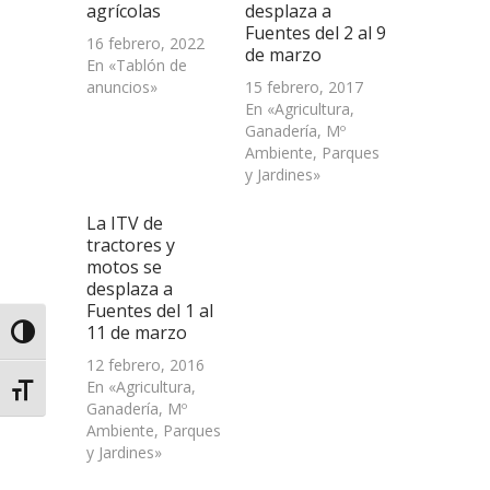
agrícolas
desplaza a
nueva)
Fuentes del 2 al 9
16 febrero, 2022
de marzo
En «Tablón de
anuncios»
15 febrero, 2017
En «Agricultura,
Ganadería, Mº
Ambiente, Parques
y Jardines»
La ITV de
tractores y
motos se
desplaza a
Fuentes del 1 al
11 de marzo
Alternar alto contraste
12 febrero, 2016
En «Agricultura,
Alternar tamaño de letra
Ganadería, Mº
Ambiente, Parques
y Jardines»